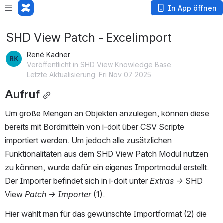
In App öffnen
SHD View Patch - Excelimport
René Kadner
Veröffentlicht in SHD View Knowledge Base
Letzte Aktualisierung: Fri Nov 07 2025
Aufruf
Um große Mengen an Objekten anzulegen, können diese 
bereits mit Bordmitteln von i-doit über CSV Scripte 
importiert werden. Um jedoch alle zusätzlichen 
Funktionalitäten aus dem SHD View Patch Modul nutzen 
zu können, wurde dafür ein eigenes Importmodul erstellt. 
Der Importer befindet sich in i-doit unter 
Extras → 
SHD 
View 
Patch → Importer
 (1).
Hier wählt man für das gewünschte Importformat (2) die 